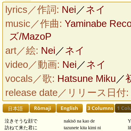
lyrics／作詞:
Nei
／
ネイ
music／作曲:
Yaminabe Rec
ズ/MazoP
art／絵:
Nei
／
ネイ
video／動画:
Nei
／
ネイ
vocals／歌:
Hatsune Miku
／
release date／リリース日付
泣きそうな顔で
nakisō na kao de
Y
訪ねて来た君に
tazunete kita kimi ni
l