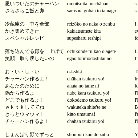
思いついたのチャーハン
omoitsuita no chāhan
s
さらさらご飯と卵
sarasara gohan to tamago
s
冷蔵庫の 中を全部
reizōko no naka o zenbu
I
かき集めてきた
kakiatsumete kita
e
スペシャルレシピ
supesharu reshipi
f
落ち込んでる顔を 上げて
ochikonde'ru kao o agete
L
笑顔 取り戻したいの
egao torimodoshitai no
I
お・い・し・い
o-i-shi-i
T
チャーハン作るよ！
chāhan tsukuru yo!
f
あなたのために
anata no tame ni
f
鍋から作るよ！
nabe kara tsukuru yo!
I
どこでも作るよ！
dokodemo tsukuru yo!
I
ｗｋｔｋしててね
wakuteka shite'te ne
B
きっとウマウマ！
kitto umauma!
I
チャーハン作るよ！
chāhan tsukuru yo!
I
しょんぼり顔でずっと
shonbori kao de zutto
Y