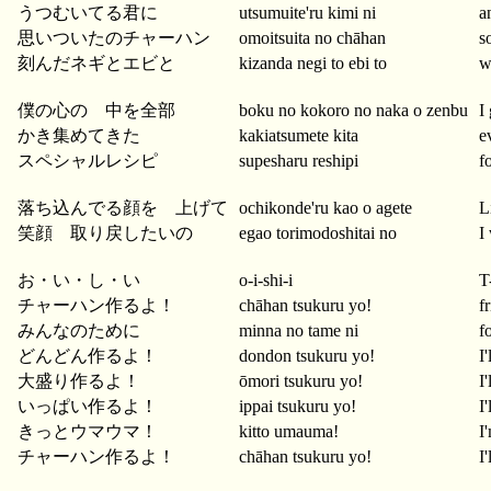
うつむいてる君に
utsumuite'ru kimi ni
a
思いついたのチャーハン
omoitsuita no chāhan
s
刻んだネギとエビと
kizanda negi to ebi to
w
僕の心の 中を全部
boku no kokoro no naka o zenbu
I
かき集めてきた
kakiatsumete kita
e
スペシャルレシピ
supesharu reshipi
f
落ち込んでる顔を 上げて
ochikonde'ru kao o agete
L
笑顔 取り戻したいの
egao torimodoshitai no
I
お・い・し・い
o-i-shi-i
T
チャーハン作るよ！
chāhan tsukuru yo!
f
みんなのために
minna no tame ni
f
どんどん作るよ！
dondon tsukuru yo!
I
大盛り作るよ！
ōmori tsukuru yo!
I
いっぱい作るよ！
ippai tsukuru yo!
I
きっとウマウマ！
kitto umauma!
I
チャーハン作るよ！
chāhan tsukuru yo!
I