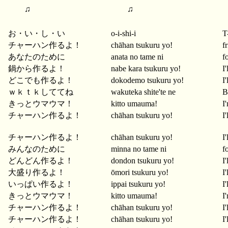
♫
♫
お・い・し・い
o-i-shi-i
T
チャーハン作るよ！
chāhan tsukuru yo!
f
あなたのために
anata no tame ni
f
鍋から作るよ！
nabe kara tsukuru yo!
I
どこでも作るよ！
dokodemo tsukuru yo!
I
ｗｋｔｋしててね
wakuteka shite'te ne
B
きっとウマウマ！
kitto umauma!
I
チャーハン作るよ！
chāhan tsukuru yo!
I
チャーハン作るよ！
chāhan tsukuru yo!
I
みんなのために
minna no tame ni
f
どんどん作るよ！
dondon tsukuru yo!
I
大盛り作るよ！
ōmori tsukuru yo!
I
いっぱい作るよ！
ippai tsukuru yo!
I
きっとウマウマ！
kitto umauma!
I
チャーハン作るよ！
chāhan tsukuru yo!
I
チャーハン作るよ！
chāhan tsukuru yo!
I