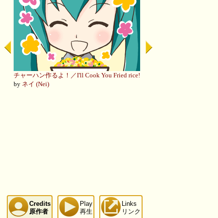
チャーハン作るよ！／I'll Cook You Fried rice!
by
ネイ (Nei)
Credits
Play
Links
原作者
再生
リンク