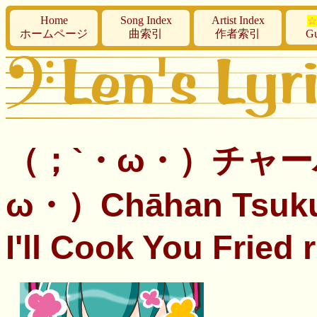
Home
Song Index
Artist Index
☆
ホームページ
曲索引
作者索引
Gu
（；`・ω・）チャー
ω・）Chāhan Tsuk
I'll Cook You Fried r