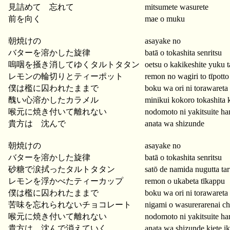
見詰めて 忘れて
mitsumete wasurete
前を向く
mae o muku
朝焼けの
asayake no
バターを溶かした旋律
batā o tokashita senritsu
嗚咽を掻き消してゆくタルトタタン
oetsu o kakikeshite yuku t
レモンの輪切りとティーポット
remon no wagiri to tīpotto
僕は檻に囚われたままで
boku wa ori ni torawaret
醜い心溶かしたカラメル
minikui kokoro tokashita
喉元に焼き付いて離れない
nodomoto ni yakitsuite ha
貴方は 沈んで
anata wa shizunde
朝焼けの
asayake no
バターを溶かした旋律
batā o tokashita senritsu
砂糖で涙拭ったタルトタタン
satō de namida nugutta tar
レモンを浮かべたティーカップ
remon o ukabeta tīkappu
僕は檻に囚われたままで
boku wa ori ni torawaret
苦味を忘れられないチョコレート
nigami o wasurerarenai c
喉元に焼き付いて離れない
nodomoto ni yakitsuite ha
貴方は 沈んで消えていく
anata wa shizunde kiete i