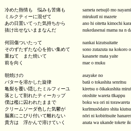
冷めた熱情も 悩みも苦痛も
sameta netsujō mo nayam
ミルクティーに混ぜて
mirukutī ni mazete
あの日置いてった気持ちから
ano hi oitetta kimochi kar
抜け出せないままなんだ
nukedasenai mama na n d
何回傷ついたって
nankai kizutsuitatte
そのずたずたな心を拾い集めて
sono zutazuta na kokoro o
重ねて また焼いて
kasanete mata yaite
前を向く
mae o muku
朝焼けの
asayake no
バターを溶かした旋律
batā o tokashita senritsu
亀裂を覆い隠したミルフィーユ
kiretsu o ōikakushita miru
落として割れたティーカップ
otoshite wareta tīkappu
僕は檻に囚われたままで
boku wa ori ni torawaret
クリームソーダ色した気鬱が
kurīmusōdairo shita kiutsu
脳裏にこびり付いて離れない
nōri ni kobiritsuite hanare
貴方は 浮かんで溶けていく
anata wa ukande tokete ik