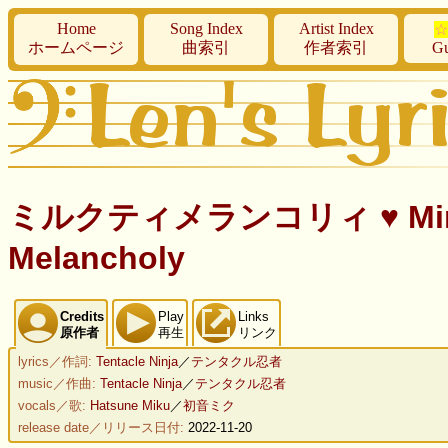
Home
Song Index
Artist Index
☆
ホームページ
曲索引
作者索引
Gu
ミルクティメランコリィ ♥ Miruku T
Melancholy
Credits
Play
Links
原作者
再生
リンク
lyrics／作詞:
Tentacle Ninja
／
テンタクル忍者
music／作曲:
Tentacle Ninja
／
テンタクル忍者
vocals／歌:
Hatsune Miku
／
初音ミク
release date／リリース日付:
2022-11-20