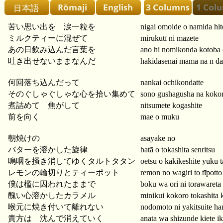
苦い思い出を 涙一粒を
nigai omoide o namida hit
ミルクティーに混ぜて
mirukutī ni mazete
あの日飲み込んだ言葉を
ano hi nomikonda kotoba
吐き出せないままなんだ
hakidasenai mama na n da
何回落ち込んだって
nankai ochikondatte
そのぐしゃぐしゃな心を拾い集めて
sono gushagusha na kokor
煮詰めて 焦がして
nitsumete kogashite
前を向く
mae o muku
朝焼けの
asayake no
バターを溶かした旋律
batā o tokashita senritsu
嗚咽を掻き消してゆくタルトタタン
oetsu o kakikeshite yuku t
レモンの輪切りとティーポット
remon no wagiri to tīpotto
僕は檻に囚われたままで
boku wa ori ni torawaret
醜い心溶かしたカラメル
minikui kokoro tokashita
喉元に焼き付いて離れない
nodomoto ni yakitsuite ha
貴方は 沈んで消えていく
anata wa shizunde kiete i