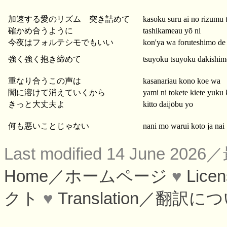
加速する愛のリズム 突き詰めて
kasoku suru ai no rizumu 
確かめ合うように
tashikameau yō ni
今夜はフォルテシモでもいい
kon'ya wa foruteshimo de 
強く強く抱き締めて
tsuyoku tsuyoku dakishim
重なり合うこの声は
kasanariau kono koe wa
闇に溶けて消えていくから
yami ni tokete kiete yuku 
きっと大丈夫よ
kitto daijōbu yo
何も悪いことじゃない
nani mo warui koto ja nai
Last modified 14 June 
Home／ホームページ
♥
Lic
クト
♥
Translation／翻訳に