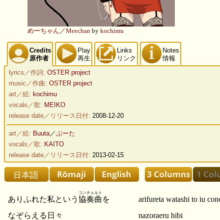
めーちゃん／Meechan
by
kochimu
Credits
Play
Links
Notes
原作者
再生
リンク
情報
lyrics／作詞:
OSTER project
music／作曲:
OSTER project
art／絵:
kochimu
vocals／歌:
MEIKO
release date／リリース日付:
2008-12-20
art／絵:
Buuta
／
ぶーた
vocals／歌:
KAITO
release date／リリース日付:
2013-02-15
コンチェルト
ありふれた私という
協奏曲
を
arifureta watashi to iu co
なぞらえる日々
nazoraeru hibi