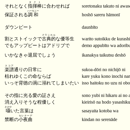
タクト
それとなく
指揮棒
に合わせれば
soretonaku takuto ni awas
ハーモニー
保証される
調和
hoshō sareru hāmonī
ダウンビート
daunbīto
クラシカル
割とストイックで
古典的
な優等生
warito sutoikku de kurash
でもアップビートはアドリブで
demo appubīto wa adorib
いかなきゃ退屈でしょう
ikanakya taikutsu deshō
スコア
楽譜
通りの日常に
sukoa-dōri no nichijō ni
枯れゆくこの命ならば
kare yuku kono inochi na
いっそ背徳の渦に溺れてしまいたい
isso haitoku no uzu ni obo
その指に光る愛の証さえ
sono yubi ni hikaru ai no 
消え入りそうな程優しく
kieirisō na hodo yasashik
ささや
囁
いた言葉は
sasayaita kotoba wa
セレナーデ
禁断の
小夜曲
kindan no serenāde