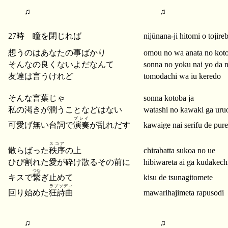
♫
♫
27時 瞳を閉じれば
nijūnana-ji hitomi o tojire
想うのはあなたの事ばかり
omou no wa anata no koto
そんなの良くないよだなんて
sonna no yoku nai yo da 
友達は言うけれど
tomodachi wa iu keredo
そんな言葉じゃ
sonna kotoba ja
私の渇きが潤うことなどはない
watashi no kawaki ga uru
プレイ
可愛げ無い台詞で
演奏
が乱れだす
kawaige nai serifu de pur
スコア
散らばった
秩序
の上
chirabatta sukoa no ue
ひび割れた愛が砕け散るその前に
hibiwareta ai ga kudakech
つな
キスで
繋
ぎ止めて
kisu de tsunagitomete
ラプソディ
回り始めた
狂詩曲
mawarihajimeta rapusodi
♫
♫