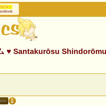
NEW☆
estbook
akurōsu Shindorōmu ♥ S