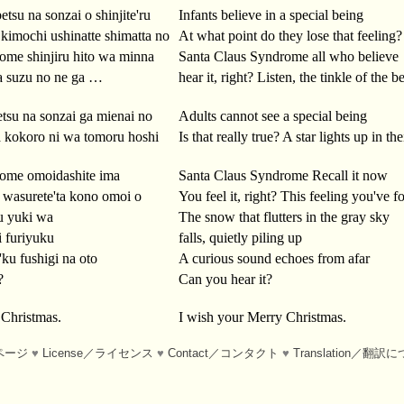
tsu na sonzai o shinjite'ru
Infants believe in a special being
 kimochi ushinatte shimatta no
At what point do they lose that feeling?
ome shinjiru hito wa minna
Santa Claus Syndrome all who believe
a suzu no ne ga …
hear it, right? Listen, the tinkle of the b
tsu na sonzai ga mienai no
Adults cannot see a special being
a kokoro ni wa tomoru hoshi
Is that really true? A star lights up in the
rome omoidashite ima
Santa Claus Syndrome Recall it now
 wasurete'ta kono omoi o
You feel it, right? This feeling you've f
u yuki wa
The snow that flutters in the gray sky
i furiyuku
falls, quietly piling up
'ku fushigi na oto
A curious sound echoes from afar
?
Can you hear it?
 Christmas.
I wish your Merry Christmas.
ページ
♥
License／ライセンス
♥
Contact／コンタクト
♥
Translation／翻訳