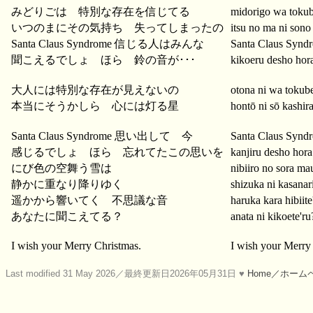
みどりごは 特別な存在を信じてる
midorigo wa tokube
いつのまにその気持ち 失ってしまったの
itsu no ma ni sono
Santa Claus Syndrome 信じる人はみんな
Santa Claus Syndr
聞こえるでしょ ほら 鈴の音が･･･
kikoeru desho hor
大人には特別な存在が見えないの
otona ni wa tokube
本当にそうかしら 心には灯る星
hontō ni sō kashir
Santa Claus Syndrome 思い出して 今
Santa Claus Synd
感じるでしょ ほら 忘れてたこの思いを
kanjiru desho hora
にび色の空舞う雪は
nibiiro no sora ma
静かに重なり降りゆく
shizuka ni kasanar
遥かから響いてく 不思議な音
haruka kara hibiite
あなたに聞こえてる？
anata ni kikoete'ru
I wish your Merry Christmas.
I wish your Merry
Last modified 31 May 2026／最終更新日2026年05月31日 ♥
Home／ホーム