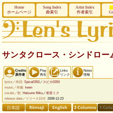
Home
Song Index
Artist Index
☆
ホームページ
曲索引
作者索引
Gu
サンタクロース・シンドローム ♥ Sant
Credits
Play
Links
Notes
原作者
再生
リンク
情報
lyrics／作詞:
Spica0350
／
スピカ0350
music／作曲:
keen
vocals／歌:
Hatsune Miku
／
初音ミク
release date／リリース日付:
2008-12-23