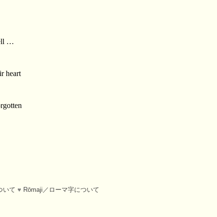
ell …
ir heart
orgotten
について
♥
Rōmaji／ローマ字について