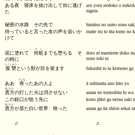
ある夜 寝床を抜け出して街に逃げ
aru yoru nedoko o nukeda
nigeta
た
秘密の水路 その先で
himitsu no suiro sono sak
待っていると言った友の声を追いか
matte iru to itta tomo no 
けて
どこ
泥に塗れて
何処
までも堕ちる そ
doro ni mamirete doko m
sono toki ni
の時に
ふくしゅう
復讐
という獣が目を覚ます
fukushū to iu kemono ga
うしな
ああ
喪
ったあの人よ
ā ushinatta ano hito yo
あなた
貴方
の灯した火は消させない
anata no tomoshita hi wa
この銃口が狙う先に
kono jūkō ga nerau saki n
あなた
貴方
が居た白い世界 映った
anata ga ita shiroi sekai u
♫
♫