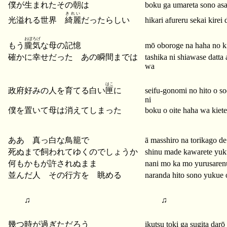
僕が生まれたその朝は
boku ga umareta sono as
きれい
光溢れる世界
綺麗
だったらしい
hikari afureru sekai kirei d
おぼろげ
もう
朧気
な母の記憶
mō oboroge na haha no k
確かに幸せだった あの瞬間までは
tashika ni shiawase datt
wa
はこ
政府好みの人を育てる白い
匣
に
seifu-gonomi no hito o so
ni
僕を置いて母は消えてしまった
boku o oite haha wa kiete
ああ 真っ白な鳥籠で
ā masshiro na torikago de
死ぬまで飼われてゆくのでしょうか
shinu made kawarete yuk
何もかもが許されぬまま
nani mo ka mo yurusare
並んだ人 その行方を 眺める
naranda hito sono yukue
♫
♫
幾つ時が過ぎただろう
ikutsu toki ga sugita darō