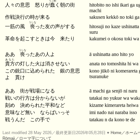
うごめ
人々の意思 怒りが
蠢
く朝の街
hitobito no ishi ikari ga
machi
作戦決行の時が来る
sakusen kekkō no toki ga
うしな
一筋の風
喪
った友の声がする
hitosuji no kaze ushinatt
suru
革命を起こすときは今 来たり
kakumei o okosu toki wa 
うしな
ああ
喪
ったあの人よ
ā ushinatta ano hito yo
あなた
貴方
の灯した火は消させない
anata no tomoshita hi wa
この銃口に込められた 銀の意思
kono jūkō ni komerareta g
tsuranuke
よ 貫け
ああ 街が戦場になる
ā machi ga senjō ni naru
戦いの行方は分からないが
tatakai no yukue wa waka
刻め 決められた平和など
kizame kimerareta heiwa
意味など無い ならばいっそ
imi nado nai naraba isso
戦うんだ この手で
tatakau n da kono te de
Last modified 28 May 2026／最終更新日2026年05月28日 ♥
Home／ホーム
Rōmaji／ローマ字について