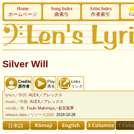
Home
Song Index
Artist Index
☆
ホームページ
曲索引
作者索引
Gu
Silver Will
Credits
Play
Links
原作者
再生
リンク
lyrics／作詞:
ALEX
／
アレックス
music／作曲:
ALEX
／
アレックス
vocals／歌:
Fuuki Makimiya
／
薪宮風季
release date／リリース日付:
2018-10-28