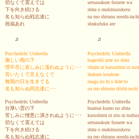
切なくて震えては
setsunakute furuete wa
下を向き続ける
shita o mukitsuzukeru
名も知らぬ戦志達に
na mo shiranu senshi-tachi
祝福あれ
shukufuku are
♫
♫
Psychedelic Umbrella
Psychedelic Umbrella
激しい雨の下
hageshii ame no shita
理不尽に哀しみに濡れぬように･･･
rifujin ni kanashimi ni nu
言いたくて言えなくて
iitakute ienakute
無我の日を生きてる
muga no hi o ikite'ru
名も知らぬ同志達に･･･
na mo shiranu dōshi-tachi
Psychedelic Umbrella
Psychedelic Umbrella
分厚い雲の下
buatsui kumo no shita
苦しみに憎悪に潰されぬように･･･
kurushimi ni zōo ni tsubu
切なくて震えては
setsunakute furuete wa
下を向き続ける
shita o mukitsuzukeru
名も知らぬ戦志達に
na mo shiranu senshi-tachi