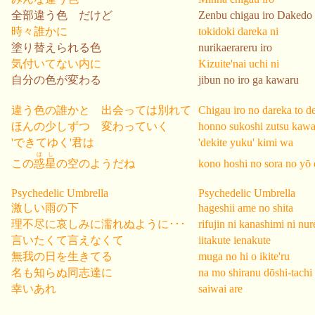
全部違う色 だけど
Zenbu chigau iro Dakedo
時々誰かに
tokidoki dareka ni
塗り替えられる色
nurikaerareru iro
気付いてない内に
Kizuite'nai uchi ni
自分の色が変わる
jibun no iro ga kawaru
違う色の誰かと 出会っては別れて
Chigau iro no dareka to d
ほんの少しずつ 変わっていく
honno sukoshi zutsu kawa
'できてゆく'君は
'dekite yuku' kimi wa
ほし
この
惑星
の空のようだね
kono hoshi no sora no yō 
Psychedelic Umbrella
Psychedelic Umbrella
激しい雨の下
hageshii ame no shita
理不尽に哀しみに濡れぬように･･･
rifujin ni kanashimi ni nu
言いたくて言えなくて
iitakute ienakute
無我の日を生きてる
muga no hi o ikite'ru
名も知らぬ同志達に
na mo shiranu dōshi-tachi 
幸いあれ
saiwai are