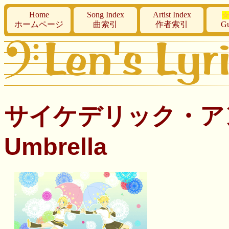
Home
Song Index
Artist Index
☆
ホームページ
曲索引
作者索引
Gu
サイケデリック・アンブレ
Umbrella