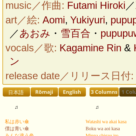
music／作曲:
Futami Hiroki
／
art／絵:
Aomi
,
Yukiyuri
,
pupu
／
あおみ
・
雪百合
・
pupup
vocals／歌:
Kagamine Rin
&
ン
release date／リリース日付
♫
♫
私は赤い傘
Watashi wa akai kasa
僕は青い傘
Boku wa aoi kasa
みんな違う色
Minna chigau iro