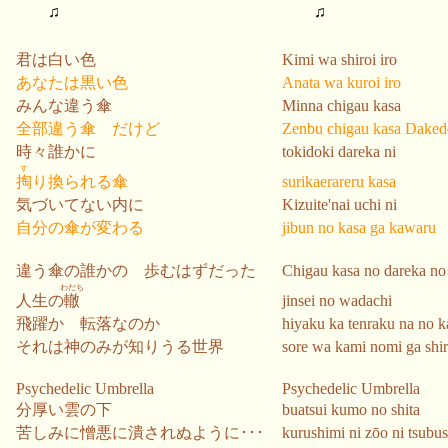
♫
♫
君は白い色
Kimi wa shiroi iro
あなたは黒い色
Anata wa kuroi iro
みんな違う傘
Minna chigau kasa
全部違う傘 だけど
Zenbu chigau kasa Daked
時々誰かに
tokidoki dareka ni
す
掏
り換られる傘
surikaerareru kasa
気づいてない内に
Kizuite'nai uchi ni
自分の傘が変わる
jibun no kasa ga kawaru
違う傘の誰かの 歩むはずだった
Chigau kasa no dareka no
わだち
人生の
轍
jinsei no wadachi
飛躍か 転落なのか
hiyaku ka tenraku na no k
それは神のみが知りうる世界
sore wa kami nomi ga shir
Psychedelic Umbrella
Psychedelic Umbrella
分厚い雲の下
buatsui kumo no shita
苦しみに憎悪に潰されぬように･･･
kurushimi ni zōo ni tsubu