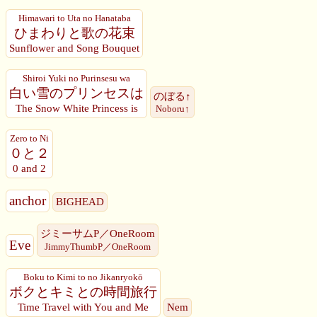
Himawari to Uta no Hanataba
ひまわりと歌の花束
Sunflower and Song Bouquet
Shiroi Yuki no Purinsesu wa
白い雪のプリンセスは
のぼる↑
The Snow White Princess is
Noboru↑
Zero to Ni
０と２
0 and 2
anchor
BIGHEAD
ジミーサムP／OneRoom
Eve
JimmyThumbP／OneRoom
Boku to Kimi to no Jikanryokō
ボクとキミとの時間旅行
Time Travel with You and Me
Nem