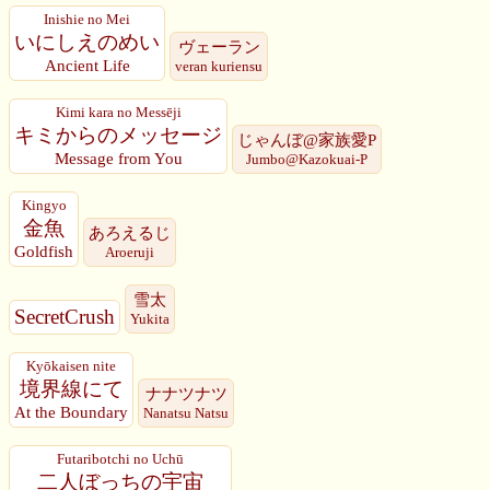
Inishie no Mei
いにしえのめい
ヴェーラン
Ancient Life
veran kuriensu
Kimi kara no Messēji
キミからのメッセージ
じゃんぼ@家族愛P
Message from You
Jumbo@Kazokuai-P
Kingyo
金魚
あろえるじ
Goldfish
Aroeruji
雪太
SecretCrush
Yukita
Kyōkaisen nite
境界線にて
ナナツナツ
At the Boundary
Nanatsu Natsu
Futaribotchi no Uchū
二人ぼっちの宇宙