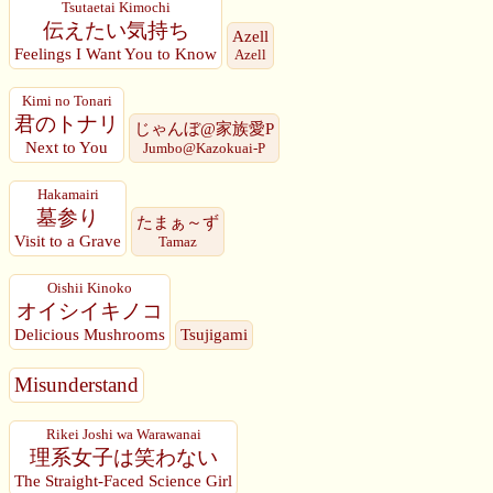
Tsutaetai Kimochi
伝えたい気持ち
Azell
Feelings I Want You to Know
Azell
Kimi no Tonari
君のトナリ
じゃんぼ@家族愛P
Next to You
Jumbo@Kazokuai-P
Hakamairi
墓参り
たまぁ～ず
Visit to a Grave
Tamaz
Oishii Kinoko
オイシイキノコ
Delicious Mushrooms
Tsujigami
Misunderstand
Rikei Joshi wa Warawanai
理系女子は笑わない
The Straight-Faced Science Girl