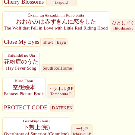
Cherry Blossoms
ikapoid
Ōkami wa Akazukin ni Koi o Shita
おおかみは赤ずきんに恋をした
ひとしずく
The Wolf that Fell in Love with Little Red Riding Hood
Hitoshizuku
Close My Eyes
shu-t
kaya
Kafunshō no Uta
花粉症のうた
Hay Fever Song
SouthSoilHome
Kūsō Ehon
空想絵本
トラボルタP
Fantasy Picture Book
Toraboruta-P
PROTECT CODE
DATEKEN
Gekokujō (Kan)
下剋上(完)
一行P
Overthrow of Superior (Complete)
Ichigyou-P