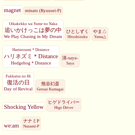
magnet
minato (Ryuusei-P)
Oikakekko wa Yume no Naka
追いかけっこは夢の中
ひとしずく
やま△
We Play Chasing in My Dream
Hitoshizuku
Yama△
Harinezumi＊Distance
ハリネズミ＊Distance
清-saya-
Hedgehog＊Distance
Saya
Fukkatsu no Hi
復活の日
熊谷幻斎
Day of Revival
Gensai Kumagai
ヒゲドライバー
Shocking Yellow
Hige Driver
ナナミP
we:am
Nanami-P