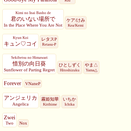
Kid
Kimi no Inai Basho de
君のいない場所で
ケア/けみ
In the Place Where You Are Not
Kea/Kemi
Kyun Koi
レタスP
キュン♡コイ
Retasu-P
Sekibetsu no Himawari
惜別の向日葵
ひとしずく
やま△
Sunflower of Parting Regret
Hitoshizuku
Yama△
Forever
VNaneP
アンジェリカ
霧姫知華
いちか
Angelica
Kirihime
Ichika
Zwei
Two
Nox