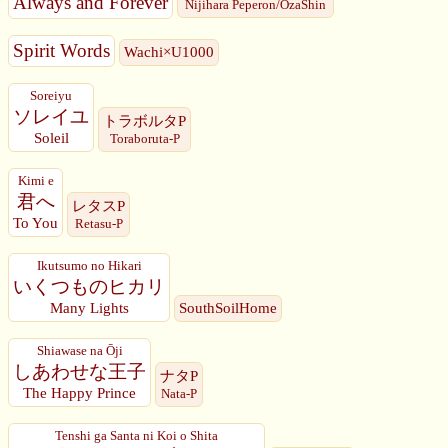
Always and Forever
Nijihara Peperon/OzaShin
Spirit Words
Wachi×U1000
Soreiyu
ソレイユ
トラボルタP
Soleil
Toraboruta-P
Kimi e
君へ
レタスP
To You
Retasu-P
Ikutsumo no Hikari
いくつものヒカリ
Many Lights
SouthSoilHome
Shiawase na Ōji
しあわせな王子
ナタP
The Happy Prince
Nata-P
Tenshi ga Santa ni Koi o Shita