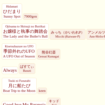
Hidamari
ひだまり
Sunny Spot
7900gen
Ojōsama to Shitsuji no Butōkai
お嬢様と執事の舞踏会
みっち（かいわれP）
アンメルツ
The Lady and the Butler's Ball
Micchi (Kaiware-P)
Ann-Melts-
Kisetsuhazure no UFO
季節外れのUFO
熊谷幻斎
A UFO Out of Season
Gensai Kumagai
ばすてぃ
Always
Basuti
Tsuki ni Funatabi
月に船たび
Boat Trip to the Moon
keen
キッド
Good-bye My Paranoia