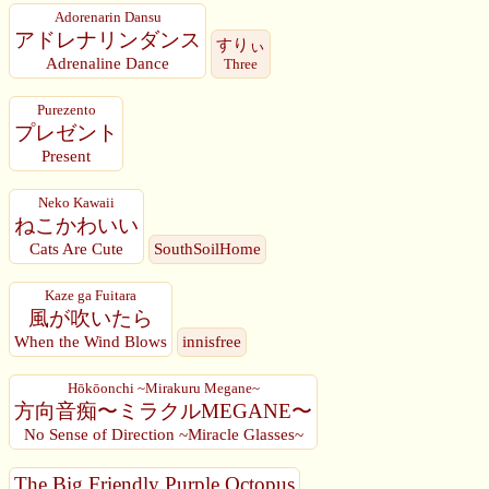
Adorenarin Dansu
アドレナリンダンス
すりぃ
Adrenaline Dance
Three
Purezento
プレゼント
Present
Neko Kawaii
ねこかわいい
Cats Are Cute
SouthSoilHome
Kaze ga Fuitara
風が吹いたら
When the Wind Blows
innisfree
Hōkōonchi ~Mirakuru Megane~
方向音痴〜ミラクルMEGANE〜
No Sense of Direction ~Miracle Glasses~
The Big Friendly Purple Octopus