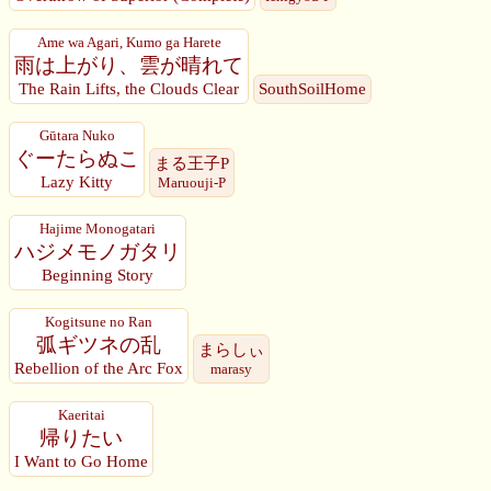
Ame wa Agari, Kumo ga Harete
雨は上がり、雲が晴れて
The Rain Lifts, the Clouds Clear
SouthSoilHome
Gūtara Nuko
ぐーたらぬこ
まる王子P
Lazy Kitty
Maruouji-P
Hajime Monogatari
ハジメモノガタリ
Beginning Story
Kogitsune no Ran
弧ギツネの乱
まらしぃ
Rebellion of the Arc Fox
marasy
Kaeritai
帰りたい
I Want to Go Home