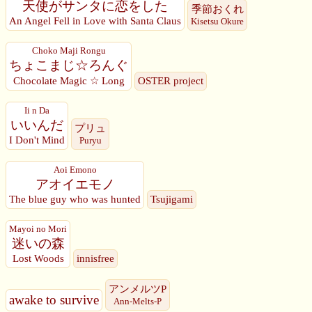
天使がサンタに恋をした
季節おくれ
An Angel Fell in Love with Santa Claus
Kisetsu Okure
Choko Maji Rongu
ちょこまじ☆ろんぐ
Chocolate Magic ☆ Long
OSTER project
Ii n Da
いいんだ
プリュ
I Don't Mind
Puryu
Aoi Emono
アオイエモノ
The blue guy who was hunted
Tsujigami
Mayoi no Mori
迷いの森
Lost Woods
innisfree
アンメルツP
awake to survive
Ann-Melts-P