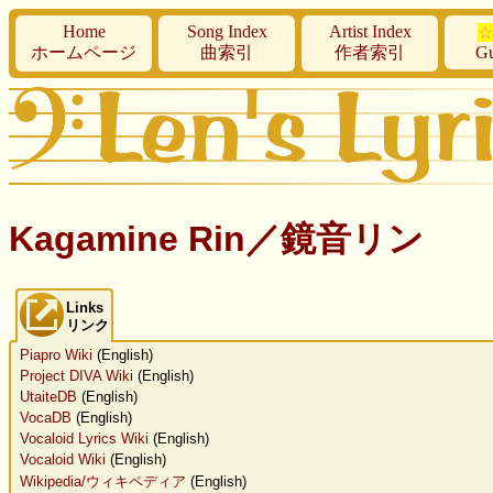
Home
Song Index
Artist Index
☆
ホームページ
曲索引
作者索引
Gu
Kagamine Rin／鏡音リン
Links
リンク
Piapro Wiki
(English)
Project DIVA Wiki
(English)
UtaiteDB
(English)
VocaDB
(English)
Vocaloid Lyrics Wiki
(English)
Vocaloid Wiki
(English)
Wikipedia/ウィキペディア
(English)