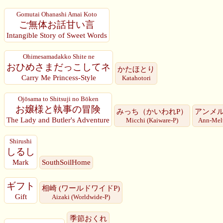
Gomutai Ohanashi Amai Koto
ご無体お話甘い言
Intangible Story of Sweet Words
Ohimesamadakko Shite ne
おひめさまだっこしてネ
かたほとり
Carry Me Princess-Style
Katahotori
Ojōsama to Shitsuji no Bōken
お嬢様と執事の冒険
みっち（かいわれP）
アンメル
The Lady and Butler's Adventure
Micchi (Kaiware-P)
Ann-Mel
Shirushi
しるし
Mark
SouthSoilHome
ギフト
相崎 (ワールドワイドP)
Gift
Aizaki (Worldwide-P)
季節おくれ