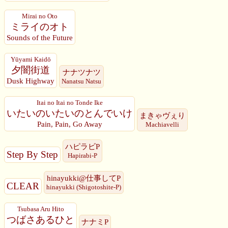
Mirai no Oto
ミライのオト
Sounds of the Future
Yūyami Kaidō
夕闇街道
ナナツナツ
Dusk Highway
Nanatsu Natsu
Itai no Itai no Tonde Ike
いたいのいたいのとんでいけ
まきゃヴぇり
Pain, Pain, Go Away
Machiavelli
ハピラビP
Step By Step
Hapirabi-P
hinayukki@仕事してP
CLEAR
hinayukki (Shigotoshite-P)
Tsubasa Aru Hito
つばさあるひと
ナナミP