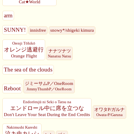
Cat★World
arm
SUNNY!
innisfree
snowy*/shigeki kimura
Orenji Tōhikō
オレンジ逃避行
ナナツナツ
Orange Flight
Nanatsu Natsu
The sea of the clouds
ジミーサムP／OneRoom
Reboot
JimmyThumbP／OneRoom
Endorōrujū ni Seki o Tatsu na
エンドロール中に席を立つな
オワタP/ガルナ
Don't Leave Your Seat During the End Credits
Owata-P/Garuna
Nakimushi Kareshi
泣キ虫カレシ