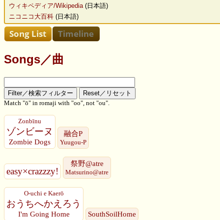
ウィキペディア/Wikipedia
(日本語)
ニコニコ大百科
(日本語)
Songs／曲
Match "ō" in romaji with "oo", not "ou".
Zonbīnu
ゾンビーヌ
融合P
Zombie Dogs
Yuugou-P
祭野@atre
easy×crazzzy!
Matsurino@atre
O-uchi e Kaerō
おうちへかえろう
I'm Going Home
SouthSoilHome