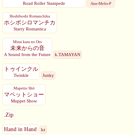
Road Roller Stampede
Ann-Melts-P
Hoshiboshi Romanchika
ホシボシロマンチカ
Starry Romantica
Mirai kara no Oto
未来からの音
A Sound from the Future
k.TAMAYAN
トゥインクル
Twinkle
Junky
Mapetto Shō
マペットショー
Muppet Show
.Zip
Hand in Hand
kz