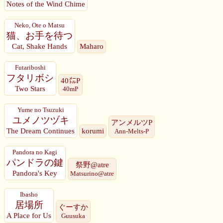
Notes of the Wind Chime
Neko, Ote o Matsu
猫、お手を待つ
Cat, Shake Hands
Maharo
Futariboshi
フタリボシ
40㍍P
Two Stars
40mP
Yume no Tsuzuki
ユメノツヅキ
アンメルツP
The Dream Continues
korumi
Ann-Melts-P
Pandora no Kagi
パンドラの鍵
祭野@atre
Pandora's Key
Matsurino@atre
Ibasho
居場所
ぐーすか
A Place for Us
Guusuka