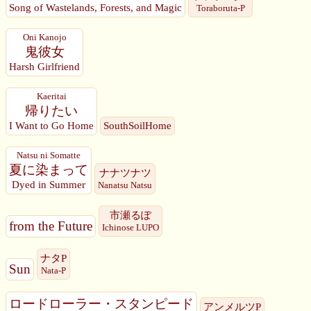
Song of Wastelands, Forests, and Magic
Toraboruta-P
Oni Kanojo
鬼彼女
Harsh Girlfriend
Kaeritai
帰りたい
I Want to Go Home
SouthSoilHome
Natsu ni Somatte
夏に染まって
ナナツナツ
Dyed in Summer
Nanatsu Natsu
市瀬るぽ
from the Future
Ichinose LUPO
ナタP
Sun
Nata-P
ロードローラー・スタンピード
アンメルツP