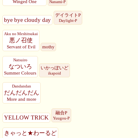
Winged One
Nanami-P
デイライトP
bye bye cloudy day
Daylight-P
Aku no Meshitsukai
悪ノ召使
Servant of Evil
mothy
Natsuiro
なついろ
いかっぽいど
Summer Colours
ikapoid
Dandandan
だんだんだん
More and more
融合P
YELLOW TRICK
Yuugou-P
きゃっと★わーるど