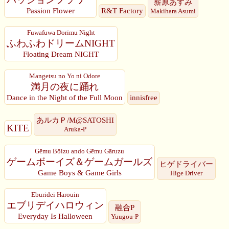
薪原あすみ
Passion Flower
R&T Factory
Makihara Asumi
Fuwafuwa Dorīmu Night
ふわふわドリームNIGHT
Floating Dream NIGHT
Mangetsu no Yo ni Odore
満月の夜に踊れ
Dance in the Night of the Full Moon
innisfree
あルカＰ/M@SATOSHI
KITE
Aruka-P
Gēmu Bōizu ando Gēmu Gāruzu
ゲームボーイズ＆ゲームガールズ
ヒゲドライバー
Game Boys & Game Girls
Hige Driver
Eburidei Harouin
エブリデイハロウィン
融合P
Everyday Is Halloween
Yuugou-P