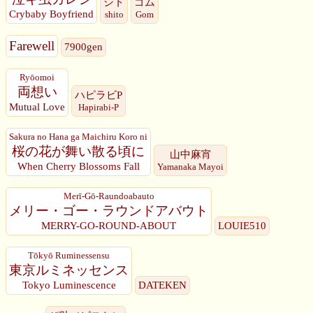
シト
ゴム
Crybaby Boyfriend
shito
Gom
Farewell
7900gen
Ryōomoi
両想い
ハピラビP
Mutual Love
Hapirabi-P
Sakura no Hana ga Maichiru Koro ni
桜の花が舞い散る頃に
山中麻宵
When Cherry Blossoms Fall
Yamanaka Mayoi
Merī-Gō-Raundoabauto
メリー・ゴー・ラウンドアバウト
MERRY-GO-ROUND-ABOUT
LOUIE510
Tōkyō Ruminessensu
東京ルミネッセンス
Tokyo Luminescence
DATEKEN