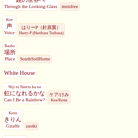
Through the Looking-Glass
innisfree
Koe
声
はりーP（針原翼）
Voice
Harry-P (Harihara Tsubasa)
Basho
場所
Place
SouthSoilHome
White House
Niji ni Nareru ka na
虹になれるかな
ケア/けみ
Can I Be a Rainbow?
Kea/Kemi
Kirin
きりん
Giraffe
zasiki