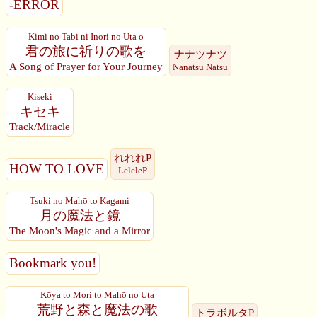
-ERROR
Kimi no Tabi ni Inori no Uta o
君の旅に祈りの歌を
ナナツナツ
A Song of Prayer for Your Journey
Nanatsu Natsu
Kiseki
キセキ
Track/Miracle
れれれP
HOW TO LOVE
LeleleP
Tsuki no Mahō to Kagami
月の魔法と鏡
The Moon's Magic and a Mirror
Bookmark you!
Kōya to Mori to Mahō no Uta
荒野と森と魔法の歌
トラボルタP