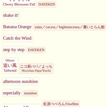
Cherry Blossoms Fall
DATEKEN
shake it!
Banana Orange
zalas／car.ess／hightrancesea／履いとらん鮨
Catch the Wind
step by step
DATEKEN
Oikaze
追い風
ニコ厨パパ／よっち
Tailwind
Nicochuu Papa/Yotchi
afternoon sunshine
especially
innisfree
虹原ぺぺろん/OzaShin