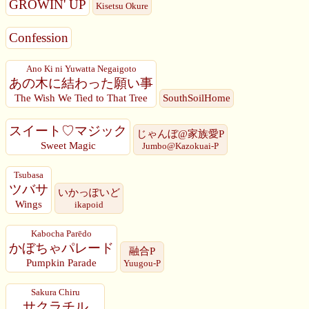
GROWIN' UP
Kisetsu Okure
Confession
Ano Ki ni Yuwatta Negaigoto
あの木に結わった願い事
The Wish We Tied to That Tree
SouthSoilHome
スイート♡マジック
じゃんぼ@家族愛P
Sweet Magic
Jumbo@Kazokuai-P
Tsubasa
ツバサ
いかっぽいど
Wings
ikapoid
Kabocha Parēdo
かぼちゃパレード
融合P
Pumpkin Parade
Yuugou-P
Sakura Chiru
サクラチル