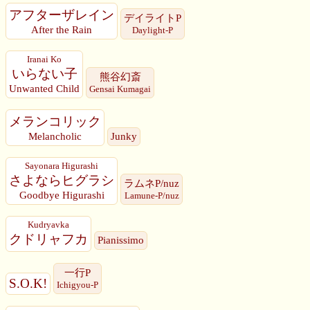
アフターザレイン
デイライトP
After the Rain
Daylight-P
Iranai Ko
いらない子
熊谷幻斎
Unwanted Child
Gensai Kumagai
メランコリック
Melancholic
Junky
Sayonara Higurashi
さよならヒグラシ
ラムネP/nuz
Goodbye Higurashi
Lamune-P/nuz
Kudryavka
クドリャフカ
Pianissimo
一行P
S.O.K!
Ichigyou-P