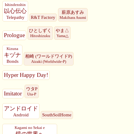
Ishindenshin
以心伝心
薪原あすみ
Telepathy
R&T Factory
Makihara Asumi
ひとしずく
やま△
Prologue
Hitoshizuku
Yama△
Kizuna
キヅナ
相崎 (ワールドワイドP)
Bonds
Aizaki (Worldwide-P)
Hyper Happy Day!
ウタP
Imitator
Uta-P
アンドロイド
Android
SouthSoilHome
Kagami no Sekai e
鏡の世界へ