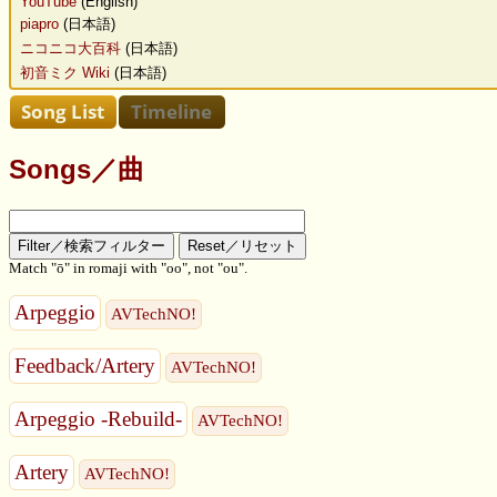
YouTube
(English)
piapro
(日本語)
ニコニコ大百科
(日本語)
初音ミク Wiki
(日本語)
Songs／曲
Match "ō" in romaji with "oo", not "ou".
Arpeggio
AVTechNO!
Feedback/Artery
AVTechNO!
Arpeggio -Rebuild-
AVTechNO!
Artery
AVTechNO!