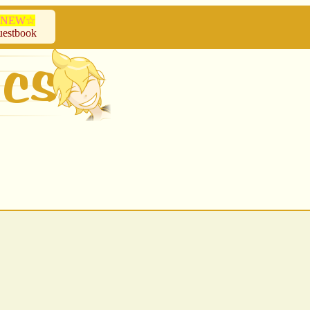
NEW☆
estbook