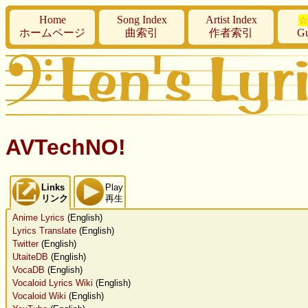
Home
Song Index
Artist Index
☆
ホームページ
曲索引
作者索引
Gu
AVTechNO!
Links
Play
リンク
再生
Anime Lyrics
(English)
Lyrics Translate
(English)
Twitter
(English)
UtaiteDB
(English)
VocaDB
(English)
Vocaloid Lyrics Wiki
(English)
Vocaloid Wiki
(English)