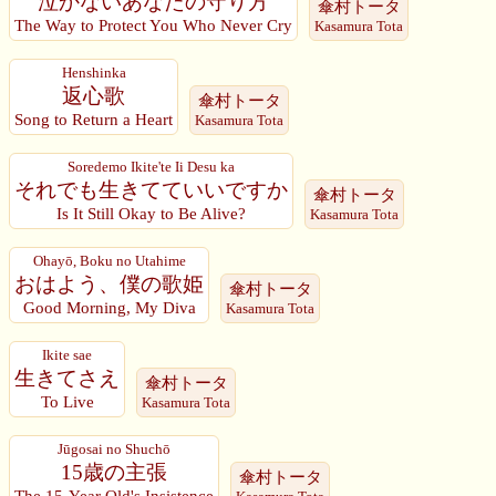
泣かないあなたの守り方
傘村トータ
The Way to Protect You Who Never Cry
Kasamura Tota
Henshinka
返心歌
傘村トータ
Song to Return a Heart
Kasamura Tota
Soredemo Ikite'te Ii Desu ka
それでも生きてていいですか
傘村トータ
Is It Still Okay to Be Alive?
Kasamura Tota
Ohayō, Boku no Utahime
おはよう、僕の歌姫
傘村トータ
Good Morning, My Diva
Kasamura Tota
Ikite sae
生きてさえ
傘村トータ
To Live
Kasamura Tota
Jūgosai no Shuchō
15歳の主張
傘村トータ
The 15-Year Old's Insistence