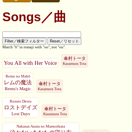
Songs／曲
Match "ō" in romaji with "oo", not "ou".
傘村トータ
You All with Her Voice
Kasamura Tota
Remu no Mahō
レムの魔法
傘村トータ
Remu's Magic
Kasamura Tota
Rosuto Deizu
ロストデイズ
傘村トータ
Lost Days
Kasamura Tota
Nakanai Anata no Mamorikata