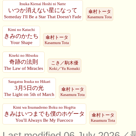
Itsuka Kienai Hoshi ni Natte
いつか消えない星になって
傘村トータ
Someday I'll Be a Star That Doesn't Fade
Kasamura Tota
Kimi no Katachi
きみのかたち
傘村トータ
Your Shape
Kasamura Tota
Kiseki no Hōsoku
奇跡の法則
こき／駒木優
The Law of Miracles
Koki／Yu Komaki
Sangatsu Itsuka no Hikari
3月5日の光
傘村トータ
The Light on 5th of March
Kasamura Tota
Kimi wa Itsumademo Boku no Hogēta
きみはいつまでも僕のホゲータ
傘村トータ
You'll Always Be My Fuecoco
Kasamura Tota
Last modified 06 July 