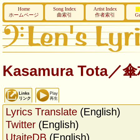
Home
Song Index
Artist Index
☆
ホームページ
曲索引
作者索引
Gu
Kasamura Tota
Links
Play
リンク
再生
Lyrics Translate
(English)
Twitter
(English)
UtaiteDB
(English)