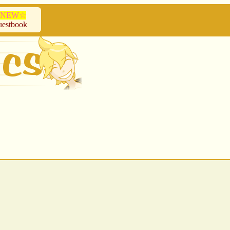
NEW☆
estbook