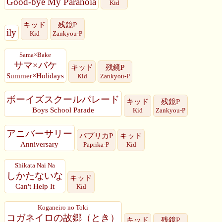
Good-bye My Paranoia
Kid
キッド
残鏡P
ily
Kid
Zankyou-P
Sama×Bake
サマ×バケ
キッド
残鏡P
Summer×Holidays
Kid
Zankyou-P
ボーイズスクールパレード
キッド
残鏡P
Boys School Parade
Kid
Zankyou-P
アニバーサリー
パプリカP
キッド
Anniversary
Paprika-P
Kid
Shikata Nai Na
しかたないな
キッド
Can't Help It
Kid
Koganeiro no Toki
コガネイロの故郷（とき）
キッド
残鏡P