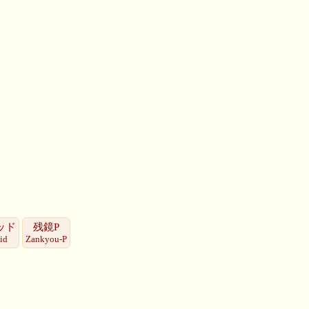
ッド
残鏡P
id
Zankyou-P