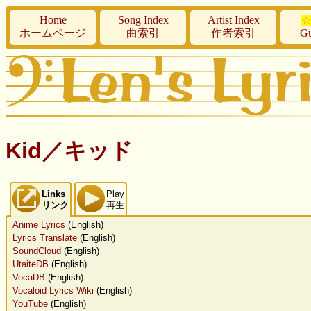
Home
Song Index
Artist Index
☆
ホームページ
曲索引
作者索引
Gu
Kid／キッド
Links
Play
リンク
再生
Anime Lyrics
(English)
Lyrics Translate
(English)
SoundCloud
(English)
UtaiteDB
(English)
VocaDB
(English)
Vocaloid Lyrics Wiki
(English)
YouTube
(English)