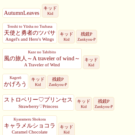
キッド
AutumnLeaves
Kid
Tenshi to Yūsha no Tsubasa
天使と勇者のツバサ
キッド
残鏡P
Angel's and Hero's Wings
Kid
Zankyou-P
Kaze no Tabibito
風の旅人～A traveler of wind～
キッド
A Traveler of Wind
Kid
Kagerō
キッド
残鏡P
かげろう
Kid
Zankyou-P
ストロベリー♡プリンセス
キッド
残鏡P
Strawberry♡Princess
Kid
Zankyou-P
Kyarameru Shokora
キャラメルショコラ
キッド
Caramel Chocolate
Kid