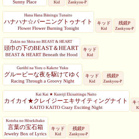
Sunny Place
Kid
Zankyou-P
Hana Hana Bāningu Tunaito
ハナハナ☆バーニングトゥナイト
キッド
残鏡P
Flower Flower Burning Tonight
Kid
Zankyou-P
Zukin no Shita no BEAST & HEART
頭巾の下のBEAST＆HEART
キッド
BEAST & HEART Beneath the Hood
Kid
Gurūbī na Yoru o Kakete Yuku
グルービーな夜を駆けてゆく
キッド
残鏡P
Racing Through a Groovy Night
Kid
Zankyou-P
Kai Kai ★ Kureijī Ekisaitingu Naito
カイカイ★クレイジーエキサイティングナイト
キ
KAITO KAITO Crazy Exciting Night
K
Kotoba no Hōsekibako
言葉の宝石箱
キッド
残鏡P
Jewelry Box of Lyrics
Kid
Zankyou-P