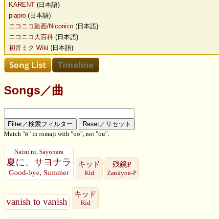
KARENT
(日本語)
piapro
(日本語)
ニコニコ動画/Niconico
(日本語)
ニコニコ大百科
(日本語)
初音ミク Wiki
(日本語)
Songs／曲
Match "ō" in romaji with "oo", not "ou".
Natsu ni, Sayonara
夏に、サヨナラ
キッド
残鏡P
Good-bye, Summer
Kid
Zankyou-P
キッド
vanish to vanish
Kid