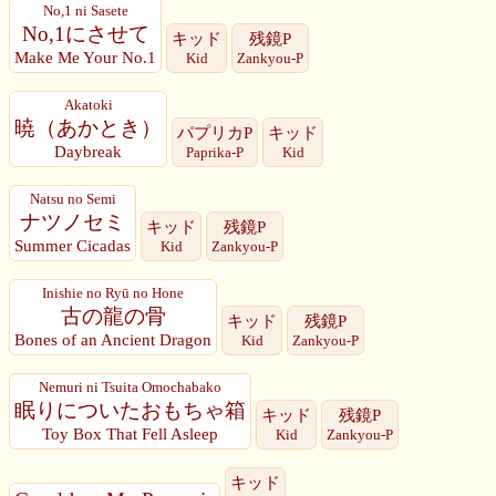
No,1 ni Sasete
No,1にさせて
キッド
残鏡P
Make Me Your No.1
Kid
Zankyou-P
Akatoki
暁（あかとき）
パプリカP
キッド
Daybreak
Paprika-P
Kid
Natsu no Semi
ナツノセミ
キッド
残鏡P
Summer Cicadas
Kid
Zankyou-P
Inishie no Ryū no Hone
古の龍の骨
キッド
残鏡P
Bones of an Ancient Dragon
Kid
Zankyou-P
Nemuri ni Tsuita Omochabako
眠りについたおもちゃ箱
キッド
残鏡P
Toy Box That Fell Asleep
Kid
Zankyou-P
キッド