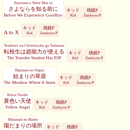
Sayonara o Shiru Mae ni
さよならを知る前に
キッド
残鏡P
Before We Experience Goodbye
Kid
Zankyou-P
キッド
残鏡P
A to X
Kid
Zankyou-P
Tenkōsei wa Chōnōryoku ga Tsukaeru
転校生は超能力が使える
キッド
残鏡P
The Transfer Student Has ESP
Kid
Zankyou-P
Hajimari no Sōgen
始まりの草原
キッド
残鏡P
The Meadow Where It Starts
Kid
Zankyou-P
Kiiroi Tenshi
黄色い天使
キッド
残鏡P
Yellow Angel
Kid
Zankyou-P
Hidamari no Basho
陽だまりの場所
キッド
残鏡P