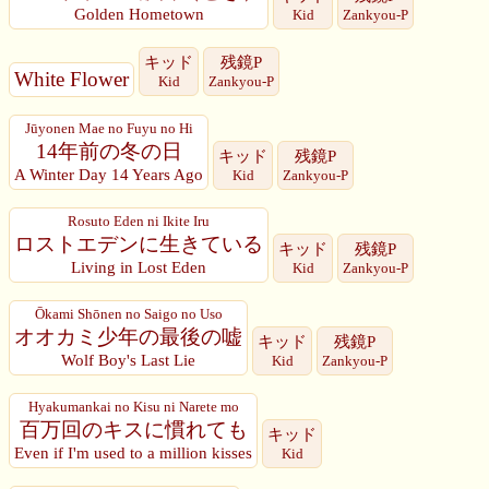
Golden Hometown
Kid
Zankyou-P
キッド
残鏡P
White Flower
Kid
Zankyou-P
Jūyonen Mae no Fuyu no Hi
14年前の冬の日
キッド
残鏡P
A Winter Day 14 Years Ago
Kid
Zankyou-P
Rosuto Eden ni Ikite Iru
ロストエデンに生きている
キッド
残鏡P
Living in Lost Eden
Kid
Zankyou-P
Ōkami Shōnen no Saigo no Uso
オオカミ少年の最後の嘘
キッド
残鏡P
Wolf Boy's Last Lie
Kid
Zankyou-P
Hyakumankai no Kisu ni Narete mo
百万回のキスに慣れても
キッド
Even if I'm used to a million kisses
Kid