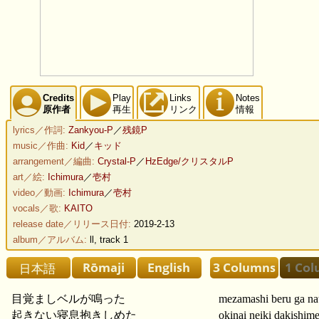
Credits
Play
Links
Notes
原作者
再生
リンク
情報
lyrics／作詞:
Zankyou-P
／
残鏡P
music／作曲:
Kid
／
キッド
arrangement／編曲:
Crystal-P
／
HzEdge/クリスタルP
art／絵:
Ichimura
／
壱村
video／動画:
Ichimura
／
壱村
vocals／歌:
KAITO
release date／リリース日付:
2019-2-13
album／アルバム:
ll, track 1
目覚ましベルが鳴った
mezamashi beru ga na
起きない寝息抱きしめた
okinai neiki dakishime