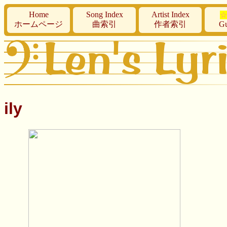
Home
Song Index
Artist Index
☆
ホームページ
曲索引
作者索引
Gu
ily