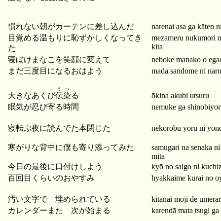
慣れない朝がカーテンに差し込んだ
narenai asa ga kāten n
目覚める温もりに恥ずかしくなってき
mezameru nukumori ni
kita
た
寝ぼけまなこを笑顔に変えて
neboke manako o egao
まだ三度目になるおはよう
mada sandome ni nar
うつ
大きなあくび
伝染
る
ōkina akubi utsuru
眠気が忍び寄る時間
nemuke ga shinobiyor
寝転ぶ夜に読んでた本閉じた
nekorobu yoru ni yonde
寒がりな背中に僕も寄り添ってみた
samugari na senaka ni
mita
今日の最後に口付けしよう
kyō no saigo ni kuchi
百回目くらいのおやすみ
hyakkaime kurai no o
汚い文字で 埋められている
kitanai moji de umerar
カレンダーまた 次が始まる
karendā mata tsugi ga