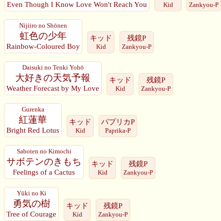
Even Though I Know Love Won't Reach You
Kid
Zankyou-P
Nijiiro no Shōnen
虹色の少年
キッド
残鏡P
Rainbow-Coloured Boy
Kid
Zankyou-P
Daisuki no Tenki Yohō
大好きの天気予報
キッド
残鏡P
Weather Forecast by My Love
Kid
Zankyou-P
Gurenka
紅蓮華
キッド
パプリカP
Bright Red Lotus
Kid
Paprika-P
Saboten no Kimochi
サボテンのきもち
キッド
残鏡P
Feelings of a Cactus
Kid
Zankyou-P
Yūki no Ki
勇気の樹
キッド
残鏡P
Tree of Courage
Kid
Zankyou-P