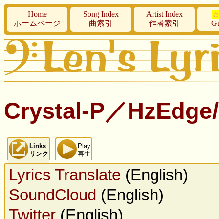
Home
Song Index
Artist Index
☆
ホームページ
曲索引
作者索引
Gu
Crystal-P／HzEd
Links
Play
リンク
再生
Lyrics Translate
(English)
SoundCloud
(English)
Twitter
(English)