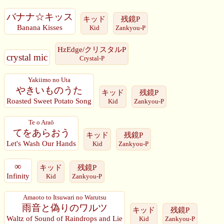
バナナ☆キッス
キッド
残鏡P
Banana Kisses
Kid
Zankyou-P
HzEdge/クリスタルP
crystal mic
Crystal-P
Yakiimo no Uta
やきいものうた
キッド
残鏡P
Roasted Sweet Potato Song
Kid
Zankyou-P
Te o Araō
てをあらおう
キッド
残鏡P
Let's Wash Our Hands
Kid
Zankyou-P
∞
キッド
残鏡P
Infinity
Kid
Zankyou-P
Amaoto to Itsuwari no Warutsu
雨音と偽りのワルツ
キッド
残鏡P
Waltz of Sound of Raindrops and Lie
Kid
Zankyou-P