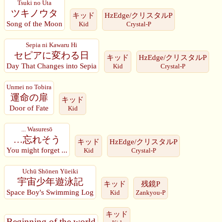
Tsuki no Uta
ツキノウタ
キッド
HzEdge/クリスタルP
Song of the Moon
Kid
Crystal-P
Sepia ni Kawaru Hi
セピアに変わる日
キッド
HzEdge/クリスタルP
Day That Changes into Sepia
Kid
Crystal-P
Unmei no Tobira
運命の扉
キッド
Door of Fate
Kid
... Wasuresō
…忘れそう
キッド
HzEdge/クリスタルP
You might forget ...
Kid
Crystal-P
Uchū Shōnen Yūeiki
宇宙少年遊泳記
キッド
残鏡P
Space Boy's Swimming Log
Kid
Zankyou-P
キッド
Beginning of the world