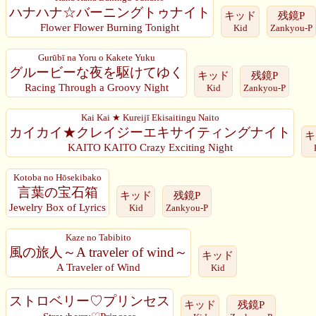
ハナハナ☆バーニングトゥナイト
キッド
残鏡P
Flower Flower Burning Tonight
Kid
Zankyou-P
Gurūbī na Yoru o Kakete Yuku
グルービーな夜を駆けてゆく
キッド
残鏡P
Racing Through a Groovy Night
Kid
Zankyou-P
Kai Kai ★ Kureijī Ekisaitingu Naito
カイカイ★クレイジーエキサイティングナイト
キ
KAITO KAITO Crazy Exciting Night
Kotoba no Hōsekibako
言葉の宝石箱
キッド
残鏡P
Jewelry Box of Lyrics
Kid
Zankyou-P
Kaze no Tabibito
風の旅人～A traveler of wind～
キッド
A Traveler of Wind
Kid
ストロベリー♡プリンセス
キッド
残鏡P