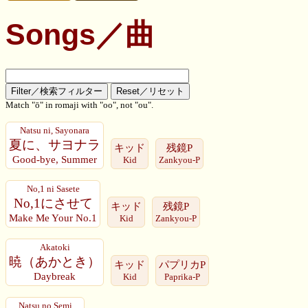
Songs／曲
Match "ō" in romaji with "oo", not "ou".
Natsu ni, Sayonara
夏に、サヨナラ
キッド
残鏡P
Good-bye, Summer
Kid
Zankyou-P
No,1 ni Sasete
No,1にさせて
キッド
残鏡P
Make Me Your No.1
Kid
Zankyou-P
Akatoki
暁（あかとき）
キッド
パプリカP
Daybreak
Kid
Paprika-P
Natsu no Semi