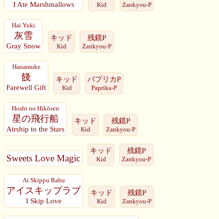
I Ate Marshmallows
Kid
Zankyou-P
Hai Yuki
灰雪
キッド
残鏡P
Gray Snow
Kid
Zankyou-P
Hanamuke
餞
キッド
パプリカP
Farewell Gift
Kid
Paprika-P
Hoshi no Hikōsen
星の飛行船
キッド
残鏡P
Airship to the Stars
Kid
Zankyou-P
キッド
残鏡P
Sweets Love Magic
Kid
Zankyou-P
Ai Skippu Rabu
アイスキップラブ
キッド
残鏡P
I Skip Love
Kid
Zankyou-P