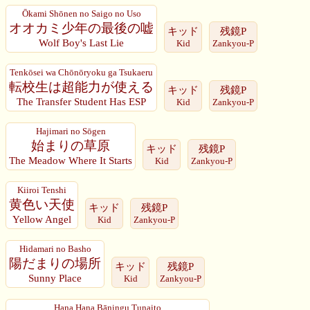
Ōkami Shōnen no Saigo no Uso
オオカミ少年の最後の嘘
キッド
残鏡P
Wolf Boy's Last Lie
Kid
Zankyou-P
Tenkōsei wa Chōnōryoku ga Tsukaeru
転校生は超能力が使える
キッド
残鏡P
The Transfer Student Has ESP
Kid
Zankyou-P
Hajimari no Sōgen
始まりの草原
キッド
残鏡P
The Meadow Where It Starts
Kid
Zankyou-P
Kiiroi Tenshi
黄色い天使
キッド
残鏡P
Yellow Angel
Kid
Zankyou-P
Hidamari no Basho
陽だまりの場所
キッド
残鏡P
Sunny Place
Kid
Zankyou-P
Hana Hana Bāningu Tunaito