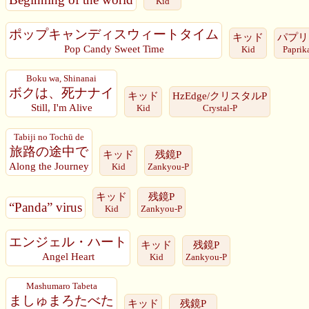
Kid
ポップキャンディスウィートタイム
キッド
パプリ
Pop Candy Sweet Time
Kid
Paprik
Boku wa, Shinanai
ボクは、死ナナイ
キッド
HzEdge/クリスタルP
Still, I'm Alive
Kid
Crystal-P
Tabiji no Tochū de
旅路の途中で
キッド
残鏡P
Along the Journey
Kid
Zankyou-P
キッド
残鏡P
“Panda” virus
Kid
Zankyou-P
エンジェル・ハート
キッド
残鏡P
Angel Heart
Kid
Zankyou-P
Mashumaro Tabeta
ましゅまろたべた
キッド
残鏡P