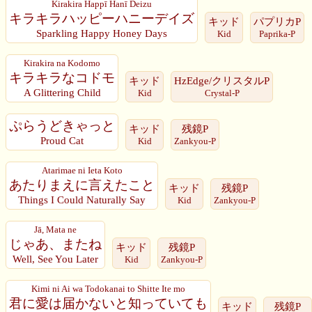
Kirakira Happī Hanī Deizu
キラキラハッピーハニーデイズ
キッド
パプリカP
Sparkling Happy Honey Days
Kid
Paprika-P
Kirakira na Kodomo
キラキラなコドモ
キッド
HzEdge/クリスタルP
A Glittering Child
Kid
Crystal-P
ぷらうどきゃっと
キッド
残鏡P
Proud Cat
Kid
Zankyou-P
Atarimae ni Ieta Koto
あたりまえに言えたこと
キッド
残鏡P
Things I Could Naturally Say
Kid
Zankyou-P
Jā, Mata ne
じゃあ、またね
キッド
残鏡P
Well, See You Later
Kid
Zankyou-P
Kimi ni Ai wa Todokanai to Shitte Ite mo
君に愛は届かないと知っていても
キッド
残鏡P