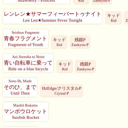
Strawberry♡Princess
Kid
Zankyou-P
レンレン★サマーフィーバートゥナイト
キッド
Len Len★Summer Fever Tonight
Kid
Z
Seishun Fragment
青春フラグメント
キッド
残鏡P
Fragments of Youth
Kid
Zankyou-P
Aoi Jitensha ni Notte
青い自転車に乗って
キッド
残鏡P
Ride on a blue bicycle
Kid
Zankyou-P
Sono Hi, Made
そのひ、まで
HzEdge/クリスタルP
Until Then
Crystal-P
Manbō Roketto
マンボウロケット
Sunfish Rocket