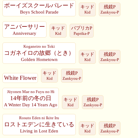
ボーイズスクールパレード
キッド
残鏡P
Boys School Parade
Kid
Zankyou-P
アニバーサリー
キッド
パプリカP
Anniversary
Kid
Paprika-P
Koganeiro no Toki
コガネイロの故郷（とき）
キッド
残鏡P
Golden Hometown
Kid
Zankyou-P
キッド
残鏡P
White Flower
Kid
Zankyou-P
Jūyonen Mae no Fuyu no Hi
14年前の冬の日
キッド
残鏡P
A Winter Day 14 Years Ago
Kid
Zankyou-P
Rosuto Eden ni Ikite Iru
ロストエデンに生きている
キッド
残鏡P
Living in Lost Eden
Kid
Zankyou-P