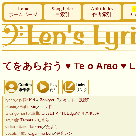
Home
Song Index
Artist Index
☆
ホームページ
曲索引
作者索引
Gu
てをあらおう ♥ Te o Araō ♥ Le
Credits
Play
Links
原作者
再生
リンク
lyrics／作詞:
Kid
&
Zankyou-P
／
キッド
・
残鏡P
music／作曲:
Kid
／
キッド
arrangement／編曲:
Crystal-P
／
HzEdge/クリスタルP
art／絵:
Tamara
／
たまら
video／動画:
Tamara
／
たまら
vocals／歌:
Kagamine Len
／
鏡音レン