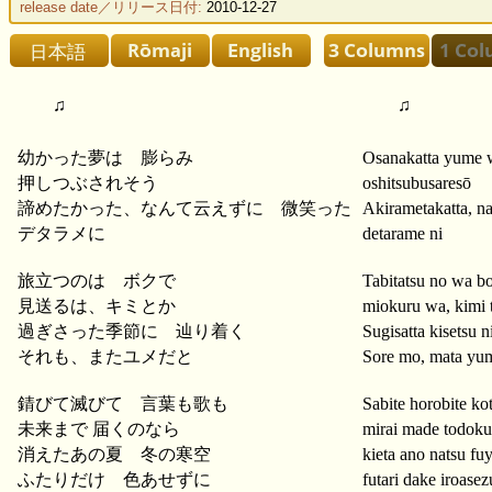
release date／リリース日付:
2010-12-27
♫
♫
幼かった夢は 膨らみ
Osanakatta yume 
押しつぶされそう
oshitsubusaresō
諦めたかった、なんて云えずに 微笑った
Akirametakatta, na
デタラメに
detarame ni
旅立つのは ボクで
Tabitatsu no wa b
見送るは、キミとか
miokuru wa, kimi 
過ぎさった季節に 辿り着く
Sugisatta kisetsu n
それも、またユメだと
Sore mo, mata yum
錆びて滅びて 言葉も歌も
Sabite horobite k
未来まで 届くのなら
mirai made todoku
消えたあの夏 冬の寒空
kieta ano natsu f
ふたりだけ 色あせずに
futari dake iroasez