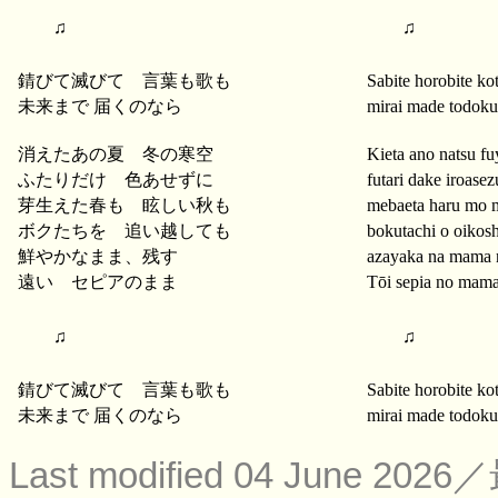
♫
♫
錆びて滅びて 言葉も歌も
Sabite horobite k
未来まで 届くのなら
mirai made todoku
消えたあの夏 冬の寒空
Kieta ano natsu f
ふたりだけ 色あせずに
futari dake iroasez
芽生えた春も 眩しい秋も
mebaeta haru mo 
ボクたちを 追い越しても
bokutachi o oikos
鮮やかなまま、残す
azayaka na mama 
遠い セピアのまま
Tōi sepia no mam
♫
♫
錆びて滅びて 言葉も歌も
Sabite horobite k
未来まで 届くのなら
mirai made todoku
Last modified 04 June 