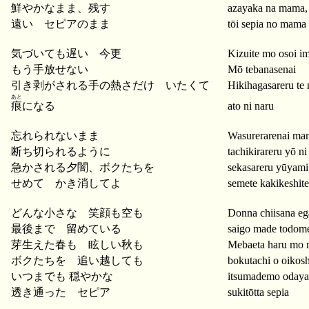
鮮やかなまま、残す
azayaka na mama,
遠い セピアのまま
tōi sepia no mama
気づいても遅い 今更
Kizuite mo osoi im
もう手放せない
Mō tebanasenai
引き剥がされる手の熱さだけ いたくて
Hikihagasareru te 
あと
痕
になる
ato ni naru
忘れられないまま
Wasurerarenai ma
断ち切られるように
tachikirareru yō ni
急かされる夕闇、ボクたちを
sekasareru yūyami
せめて かき消してよ
semete kakikeshit
どんな小さな 笑顔も空も
Donna chiisana e
最後まで 留めている
saigo made todome
芽生えた春も 眩しい秋も
Mebaeta haru mo 
ボクたちを 追い越しても
bokutachi o oikos
いつまでも 穏やかな
itsumademo odaya
透き通った セピア
sukitōtta sepia