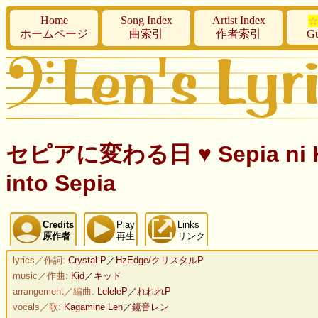
Home
Song Index
Artist Index
☆
ホームページ
曲索引
作者索引
Gu
セピアに変わる日 ♥ Sepia ni Kaw
into Sepia
Credits
Play
Links
原作者
再生
リンク
lyrics／作詞:
Crystal-P
／
HzEdge/クリスタルP
music／作曲:
Kid
／
キッド
arrangement／編曲:
LeleleP
／
れれれP
vocals／歌:
Kagamine Len
／
鏡音レン