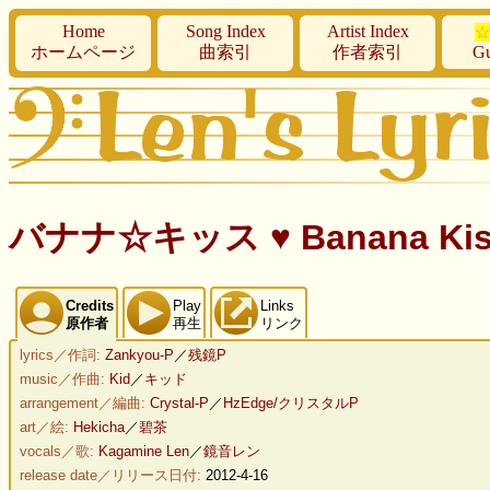
Home
Song Index
Artist Index
☆
ホームページ
曲索引
作者索引
Gu
バナナ☆キッス ♥ Banana Kis
Credits
Play
Links
原作者
再生
リンク
lyrics／作詞:
Zankyou-P
／
残鏡P
music／作曲:
Kid
／
キッド
arrangement／編曲:
Crystal-P
／
HzEdge/クリスタルP
art／絵:
Hekicha
／
碧茶
vocals／歌:
Kagamine Len
／
鏡音レン
release date／リリース日付:
2012-4-16