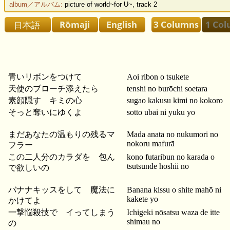
album／アルバム:
picture of world~for U~, track 2
青いリボンをつけて
Aoi ribon o tsukete
天使のブローチ添えたら
tenshi no burōchi soetara
素顔隠す キミの心
sugao kakusu kimi no kokoro
そっと奪いにゆくよ
sotto ubai ni yuku yo
まだあなたの温もりの残るマ
Mada anata no nukumori no
nokoru mafurā
フラー
この二人分のカラダを 包ん
kono futaribun no karada o
tsutsunde hoshii no
で欲しいの
バナナキッスをして 魔法に
Banana kissu o shite mahō ni
kakete yo
かけてよ
一撃悩殺技で イってしまう
Ichigeki nōsatsu waza de itte
shimau no
の