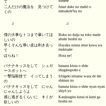
somete
て
二人だけの魔法を 見つけて
futari dake no mahō o
mitsukete'ku no
くの
♫
♫
僕の大事なトコまで暴いてほ
Boku no daija na toko made
abaite hoshii no
しいの
早くそんな厚い皮は剥き去っ
Hayaku sonna atsui kawa wa
mukisatte
て
ほらね！
Hora ne!
バナナキッスをして シュガ
banana kissu o shite
shugāsupotto e
ースポットへ
一撃悩殺技で イってしまう
Ichigeki nōsatsu waza de itte
shimau no
の
バナナキッスをして にゃん
banana kissu o shite nyan nyan
shiyō yo
にゃんしようよ
感じ過ぎるくらいに キミが
Kanjisugiru kurai ni kimi ga
hoshii no
欲しいの