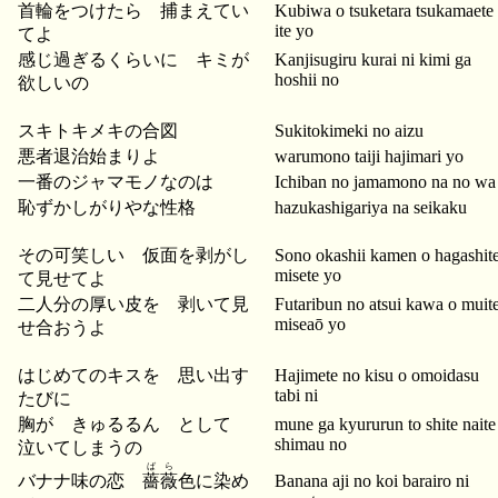
首輪をつけたら 捕まえてい
Kubiwa o tsuketara tsukamaete
ite yo
てよ
感じ過ぎるくらいに キミが
Kanjisugiru kurai ni kimi ga
hoshii no
欲しいの
スキトキメキの合図
Sukitokimeki no aizu
悪者退治始まりよ
warumono taiji hajimari yo
一番のジャマモノなのは
Ichiban no jamamono na no wa
恥ずかしがりやな性格
hazukashigariya na seikaku
その可笑しい 仮面を剥がし
Sono okashii kamen o hagashit
misete yo
て見せてよ
二人分の厚い皮を 剥いて見
Futaribun no atsui kawa o muit
miseaō yo
せ合おうよ
はじめてのキスを 思い出す
Hajimete no kisu o omoidasu
tabi ni
たびに
胸が きゅるるん として
mune ga kyururun to shite naite
shimau no
泣いてしまうの
ばら
バナナ味の恋
薔薇
色に染め
Banana aji no koi barairo ni