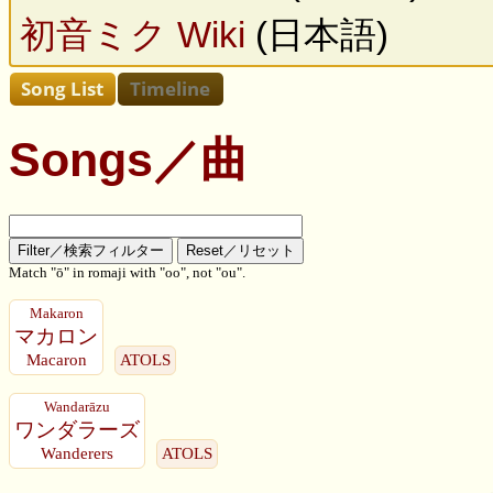
初音ミク Wiki
(日本語)
Songs／曲
Match "ō" in romaji with "oo", not "ou".
Makaron
マカロン
Macaron
ATOLS
Wandarāzu
ワンダラーズ
Wanderers
ATOLS