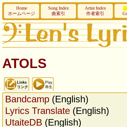
Home
Song Index
Artist Index
☆
ホームページ
曲索引
作者索引
Gu
ATOLS
Links
Play
リンク
再生
Bandcamp
(English)
Lyrics Translate
(English)
UtaiteDB
(English)