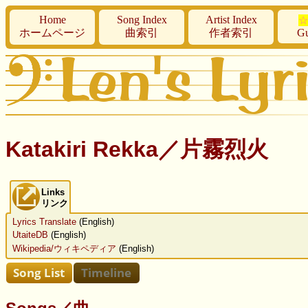
Home
Song Index
Artist Index
☆
ホームページ
曲索引
作者索引
Gu
Katakiri Rekka／片霧烈火
Links
リンク
Lyrics Translate
(English)
UtaiteDB
(English)
Wikipedia/ウィキペディア
(English)