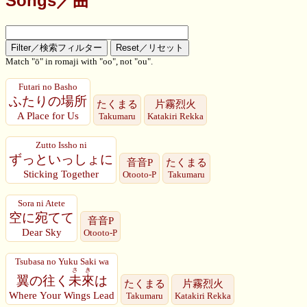
Songs／曲
Match "ō" in romaji with "oo", not "ou".
Futari no Basho
ふたりの場所
たくまる
片霧烈火
A Place for Us
Takumaru
Katakiri Rekka
Zutto Issho ni
ずっといっしょに
音音P
たくまる
Sticking Together
Otooto-P
Takumaru
Sora ni Atete
空に宛てて
音音P
Dear Sky
Otooto-P
Tsubasa no Yuku Saki wa
さき
翼の往く
未來
は
たくまる
片霧烈火
Where Your Wings Lead
Takumaru
Katakiri Rekka