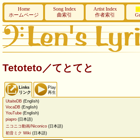
Home
Song Index
Artist Index
☆
ホームページ
曲索引
作者索引
Gu
Tetoteto／てとてと
Links
Play
リンク
再生
UtaiteDB
(English)
VocaDB
(English)
YouTube
(English)
piapro
(日本語)
ニコニコ動画/Niconico
(日本語)
初音ミク Wiki
(日本語)