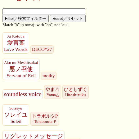
Match "ō" in romaji with "oo", not "ou".
Ai Kotoba
愛言葉
Love Words
DECO*27
Aku no Meshitsukai
悪ノ召使
Servant of Evil
mothy
やま△
ひとしずく
soundless voice
Yama△
Hitoshizuku
Soreiyu
ソレイユ
トラボルタP
Soleil
Toraboruta-P
リグレットメッセージ