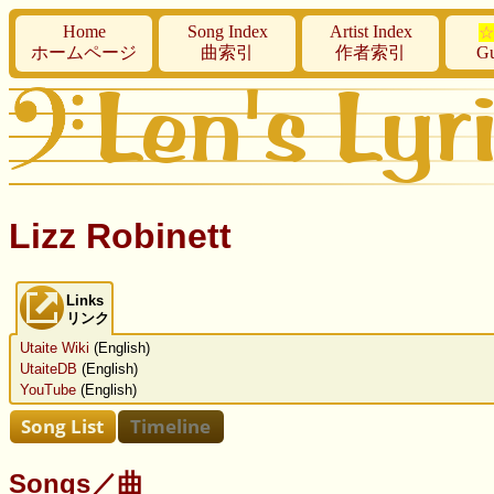
Home
Song Index
Artist Index
☆
ホームページ
曲索引
作者索引
Gu
Lizz Robinett
Links
リンク
Utaite Wiki
(English)
UtaiteDB
(English)
YouTube
(English)
Songs／曲