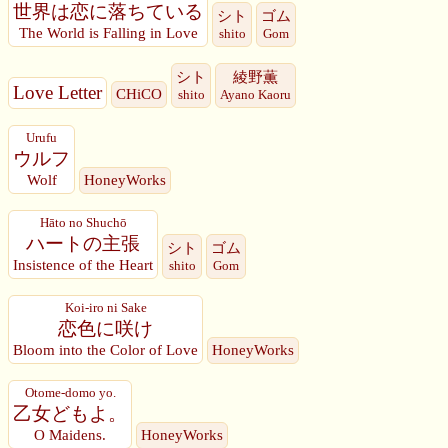
世界は恋に落ちている
シト
ゴム
The World is Falling in Love
shito
Gom
シト
綾野薫
Love Letter
CHiCO
shito
Ayano Kaoru
Urufu
ウルフ
Wolf
HoneyWorks
Hāto no Shuchō
ハートの主張
シト
ゴム
Insistence of the Heart
shito
Gom
Koi-iro ni Sake
恋色に咲け
Bloom into the Color of Love
HoneyWorks
Otome-domo yo.
乙女どもよ。
O Maidens.
HoneyWorks