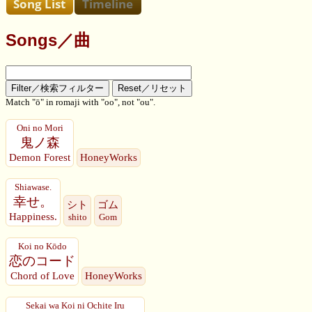
Songs／曲
Match "ō" in romaji with "oo", not "ou".
Oni no Mori
鬼ノ森
Demon Forest
HoneyWorks
Shiawase.
幸せ。
シト
ゴム
Happiness.
shito
Gom
Koi no Kōdo
恋のコード
Chord of Love
HoneyWorks
Sekai wa Koi ni Ochite Iru