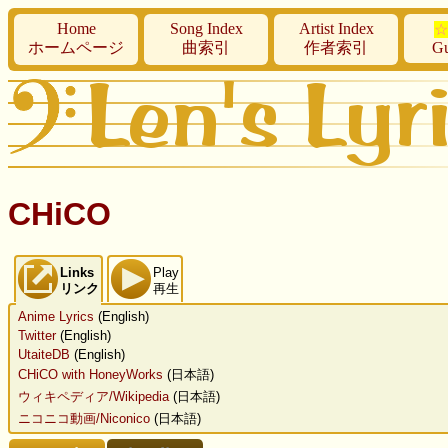
Home
Song Index
Artist Index
☆
ホームページ
曲索引
作者索引
Gu
CHiCO
Links
Play
リンク
再生
Anime Lyrics
(English)
Twitter
(English)
UtaiteDB
(English)
CHiCO with HoneyWorks
(日本語)
ウィキペディア/Wikipedia
(日本語)
ニコニコ動画/Niconico
(日本語)